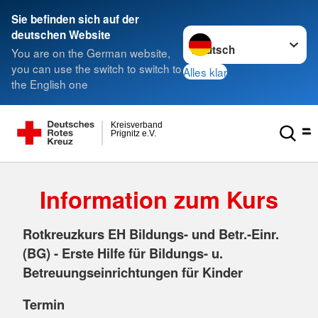
Sie befinden sich auf der
Sprache wechseln zu
deutschen Website
You are on the German website,
you can use the switch to switch to
Alles klar
the English one
Kreisverband
Prignitz e.V.
Information zum Kurs
Rotkreuzkurs EH Bildungs- und Betr.-Einr.
(BG) - Erste Hilfe für Bildungs- u.
Betreuungseinrichtungen für Kinder
Termin