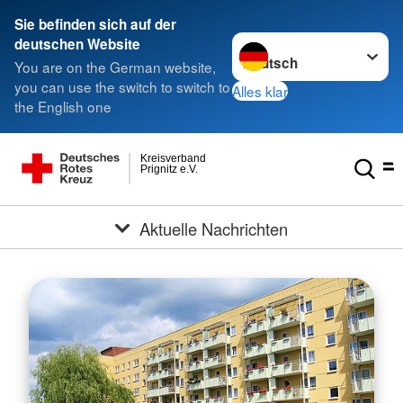
Sie befinden sich auf der
Sprache wechseln zu
deutschen Website
You are on the German website,
you can use the switch to switch to
Alles klar
the English one
Kreisverband
Prignitz e.V.
Aktuelle Nachrichten