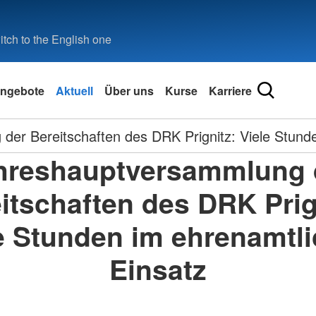
tch to the English one
ngebote
Aktuell
Über uns
Kurse
Karriere
er Bereitschaften des DRK Prignitz: Viele Stund
hreshauptversammlung 
itschaften des DRK Prig
e Stunden im ehrenamtl
Einsatz