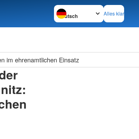
Sprache wechseln zu
Alles klar
en im ehrenamtlichen Einsatz
der
nitz:
ichen