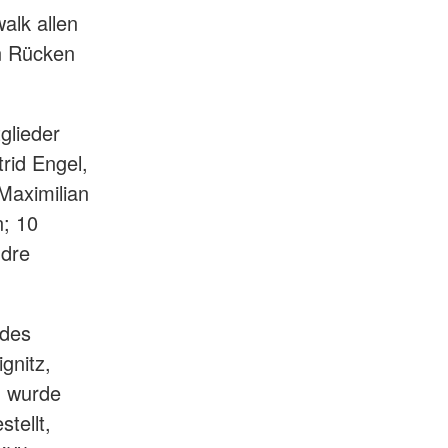
walk allen
en Rücken
glieder
rid Engel,
Maximilian
; 10
ndre
 des
gnitz,
n wurde
tellt,