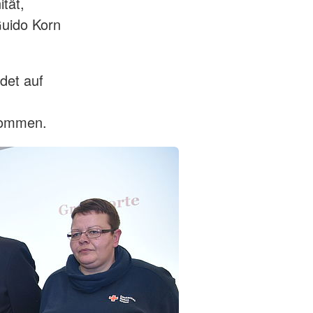
tät,
Guido Korn
det auf
lkommen.