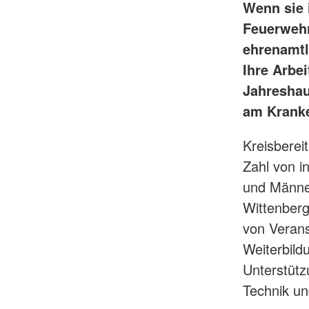
Wenn sie 
Feuerwehr
ehrenamtl
Ihre Arbe
Jahreshau
am Kranke
Kreisberei
Zahl von i
und Männer
Wittenberg
von Verans
Weiterbild
Unterstütz
Technik und