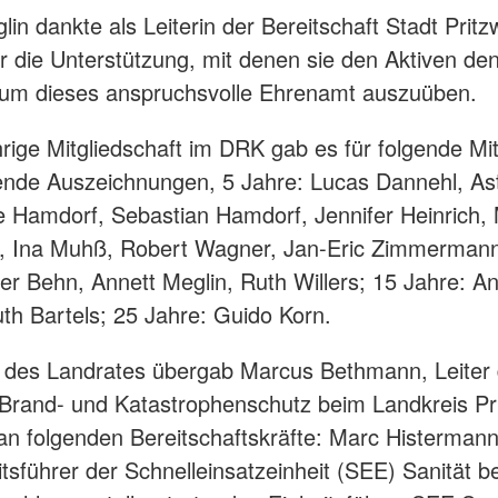
in dankte als Leiterin der Bereitschaft Stadt Pritz
ür die Unterstützung, mit denen sie den Aktiven d
, um dieses anspruchsvolle Ehrenamt auszuüben.
hrige Mitgliedschaft im DRK gab es für folgende Mit
nde Auszeichnungen, 5 Jahre: Lucas Dannehl, Ast
 Hamdorf, Sebastian Hamdorf, Jennifer Heinrich, 
d, Ina Muhß, Robert Wagner, Jan-Eric Zimmermann
ver Behn, Annett Meglin, Ruth Willers; 15 Jahre: A
uth Bartels; 25 Jahre: Guido Korn.
 des Landrates übergab Marcus Bethmann, Leiter
Brand- und Katastrophenschutz beim Landkreis Pri
n folgenden Bereitschaftskräfte: Marc Histerman
tsführer der Schnelleinsatzeinheit (SEE) Sanität bes