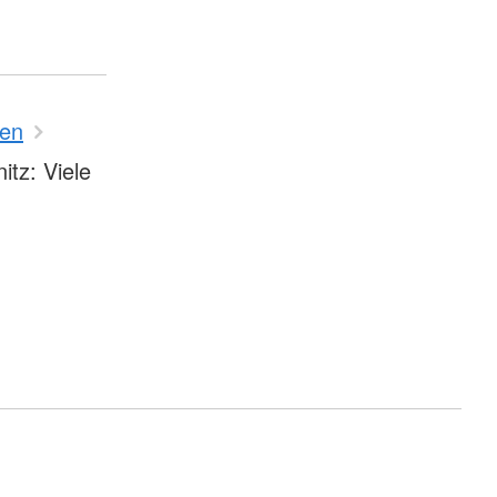
ten
tz: Viele