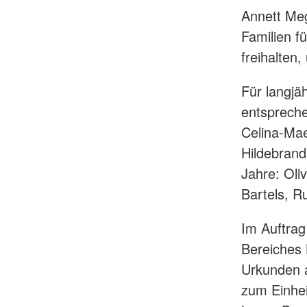
Annett Megl
Familien f
freihalten
Für langjä
entspreche
Celina-Mae
Hildebran
Jahre: Oli
Bartels, R
Im Auftrag
Bereiches 
Urkunden a
zum Einhei