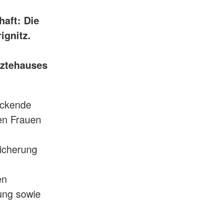
aft: Die
ignitz.
ztehauses
uckende
gen Frauen
icherung
en
ung sowie