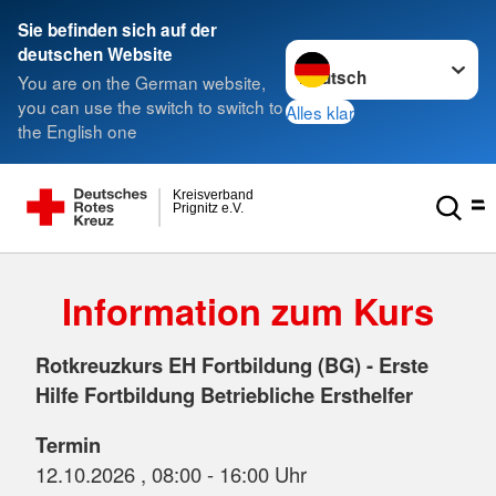
Sie befinden sich auf der
Sprache wechseln zu
deutschen Website
You are on the German website,
you can use the switch to switch to
Alles klar
the English one
Kreisverband
Prignitz e.V.
Information zum Kurs
Rotkreuzkurs EH Fortbildung (BG) - Erste
Hilfe Fortbildung Betriebliche Ersthelfer
Termin
12.10.2026 , 08:00 - 16:00 Uhr