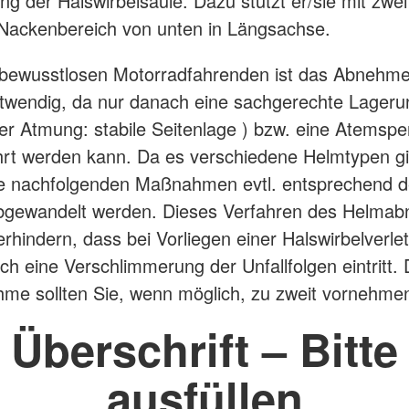
rung der Halswirbelsäule. Dazu stützt er/sie mit zw
Nackenbereich von unten in Längsachse.
 bewusstlosen Motorradfahrenden ist das Abnehm
wendig, da nur danach eine sachgerechte Lagerun
r Atmung: stabile Seitenlage ) bzw. eine Atemsp
rt werden kann. Da es verschiedene Helmtypen gi
e nachfolgenden Maßnahmen evtl. entsprechend 
bgewandelt werden. Dieses Verfahren des Helma
verhindern, dass bei Vorliegen einer Halswirbelverle
ch eine Verschlimmerung der Unfallfolgen eintritt. 
e sollten Sie, wenn möglich, zu zweit vornehme
Überschrift – Bitte
ausfüllen