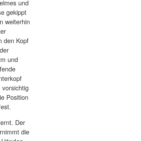
Helmes und
e gekippt
n weiterhin
ter
on den Kopf
 der
elm und
lfende
nterkopf
vorsichtig
e Position
est.
fernt. Der
rnimmt die