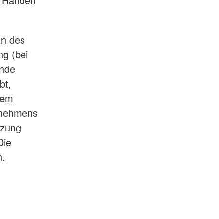
ei Händen
en des
g (bei
ende
bt,
dem
bnehmens
tzung
Die
n.