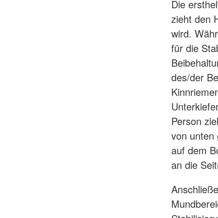
Die ersthe
zieht den 
wird. Währ
für die St
Beibehaltu
des/der Be
Kinnriemen
Unterkiefe
Person zie
von unten 
auf dem Bo
an die Sei
Anschließe
Mundbereic