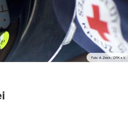
Foto: A. Zelck / DRK e.V.
i