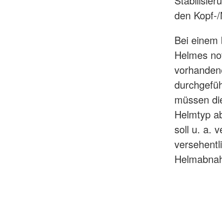
Stabilisie
den Kopf-/
Bei einem
Helmes not
vorhandene
durchgefüh
müssen di
Helmtyp a
soll u. a. 
versehentli
Helmabnahm