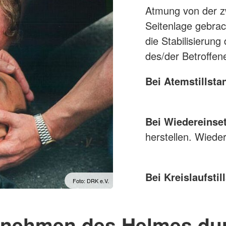
Atmung von der zw
Seitenlage gebrac
die Stabilisierun
des/der Betroffene
Bei Atemstillsta
Bei Wiedereinse
herstellen. Wiede
Bei Kreislaufstil
Foto: DRK e.V.
nehmen des Helmes du