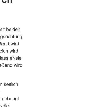
mit beiden
gsrichtung
ßend wird
eich wird
ass er/sie
ießend wird
 seitlich
e
s gebeugt
r/die