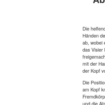
Die helfen
Händen den
ab, wobei 
das Visier
freigemach
mit der Ha
der Kopf v
Die Positi
am Kopf kn
Fremdkörpe
und die At