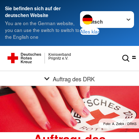
Sie befinden sich auf der
Sprache wechseln zu
deutschen Website
You are on the German website,
you can use the switch to switch to
Alles klar
the English one
Kreisverband
Prignitz e.V.
Auftrag des DRK
Foto: A. Zelck / DRKS
Auftrag: das