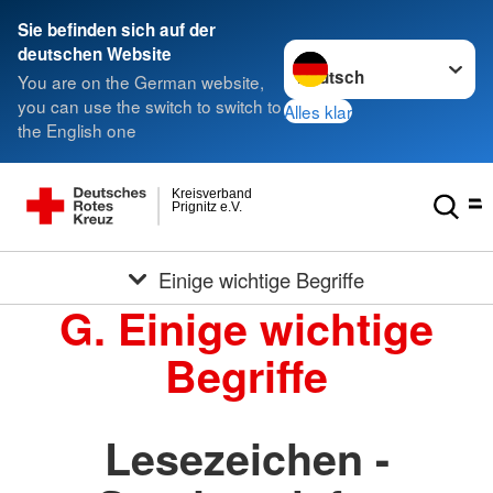
Sie befinden sich auf der
Sprache wechseln zu
deutschen Website
You are on the German website,
you can use the switch to switch to
Alles klar
the English one
Kreisverband
Prignitz e.V.
Einige wichtige Begriffe
G. Einige wichtige
Begriffe
Lesezeichen -