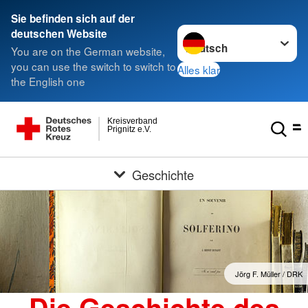
Sie befinden sich auf der
Sprache wechseln zu
deutschen Website
You are on the German website,
you can use the switch to switch to
Alles klar
the English one
Kreisverband
Prignitz e.V.
Geschichte
Jörg F. Müller / DRK
Die Geschichte des