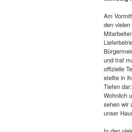
Am Vormitta
den vielen
Mitarbeite
Lieferbetr
Bürgermeis
und traf m
offizielle 
stellte in
Tiefen dar
Wohnlich u
sehen wir 
unser Haus
In den vie