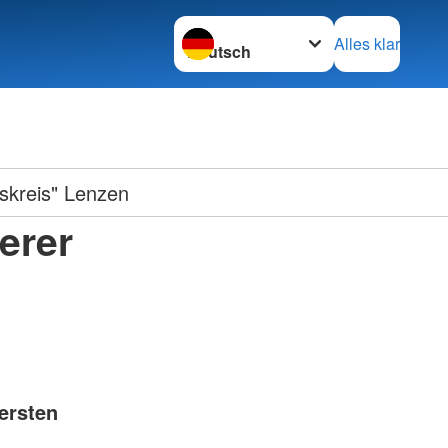
Sprache wechseln zu
Alles klar
nskreis" Lenzen
erer
ersten