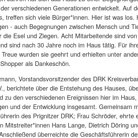
er verschiedenen Generationen entwickelt. Auf 
s, treffen sich viele Bürger*innen. Hier ist was los. 
en - auch Begegnungen zwischen Mensch und Ti
 die Esel und Ziegen. Acht Mitarbeitende sind vo
und sind nach 30 Jahre noch im Haus tätig. Für ihr
e Treue wurden sie geehrt und erhielten unter and
-Shopper als Dankeschön.
kmann, Vorstandsvorsitzender des DRK Kreisverb
.V., berichtete über die Entstehung des Hauses, üb
 zu den verschiedenen Ereignissen hier im Haus, 
en und der Entwicklung insgesamt. Gemeinsam mi
ührerin des Prignitzer DRK; Frau Schröder, ehrte e
en Mitstreiter*innen Hans Lange, Dietrich Döring u
Anschließend überreichte die Geschäftsführerin d