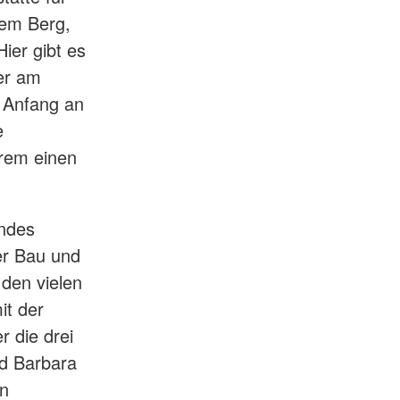
dem Berg,
Hier gibt es
er am
n Anfang an
e
erem einen
andes
er Bau und
den vielen
t der
r die drei
nd Barbara
en