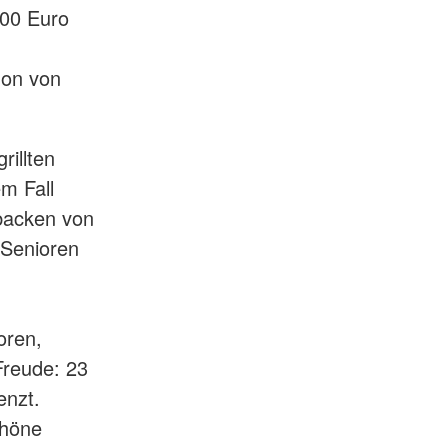
500 Euro
hon von
rillten
m Fall
backen von
 Senioren
oren,
Freude: 23
enzt.
chöne