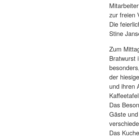
Mitarbeite
zur freien
Die feierl
Stine Jan
Zum Mittag
Bratwurst 
besonders,
der hiesig
und ihren 
Kaffeetafe
Das Besond
Gäste und 
verschied
Das Kuchen