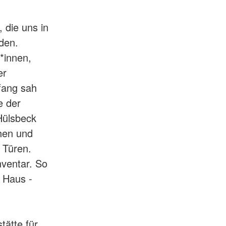
, die uns in
den.
*innen,
er
fang sah
e der
 Hülsbeck
öhen und
 Türen.
nventar. So
s Haus -
tätte für