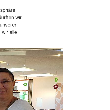
osphäre
urften wir
 unserer
wir alle