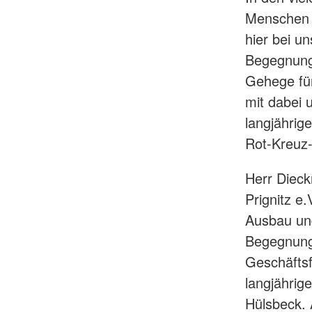
Menschen d
hier bei un
Begegnung
Gehege für
mit dabei 
langjährig
Rot-Kreuz
Herr Diec
Prignitz e
Ausbau und
Begegnung
Geschäftsf
langjährig
Hülsbeck. 