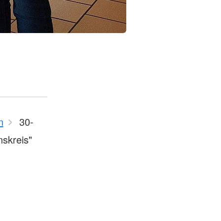
n
30-
nskreis"