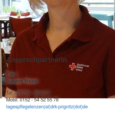
Ansprechpartnerin
Frau
Susann Weste
Tel: 038792 - 98 44 5
Mobil: 0152 - 54 52 55 78
tagespflegelenzen(at)drk-prignitz(dot)de