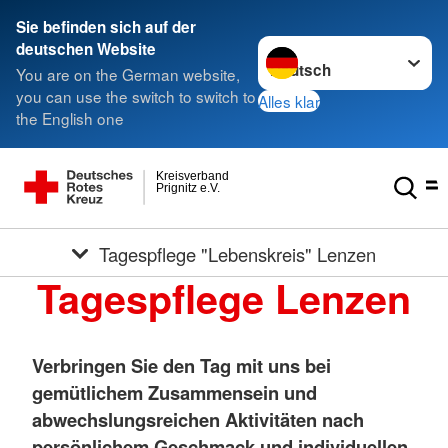
Sie befinden sich auf der
Sprache wechseln zu
deutschen Website
You are on the German website,
you can use the switch to switch to
Alles klar
the English one
Kreisverband
Prignitz e.V.
Tagespflege "Lebenskreis" Lenzen
Tagespflege Lenzen
Verbringen Sie den Tag mit uns bei
gemütlichem Zusammensein und
abwechslungsreichen Aktivitäten nach
persönlichem Geschmack und individuellen